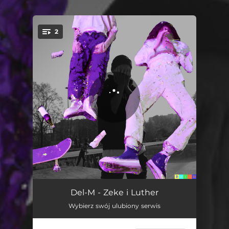
.
2
You're all set!
Zeke i Luther
01:51
Del-M - Zeke i Luther
Wybierz swój ulubiony serwis
Euforia
02:03