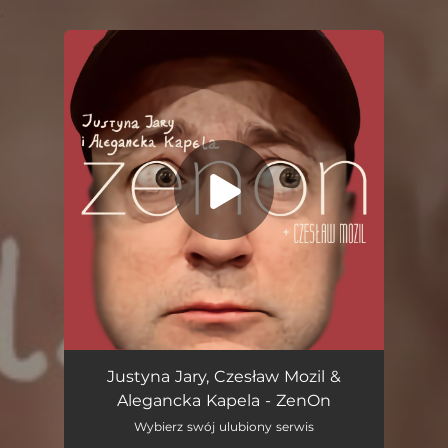
.
You're all set!
ZenOn
02:54
Justyna Jary, Czesław Mozil &
Alegancka Kapela - ZenOn
Wybierz swój ulubiony serwis