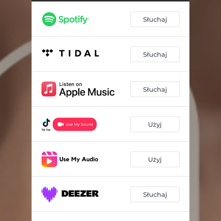
Słuchaj
Słuchaj
Słuchaj
Użyj
Użyj
Słuchaj