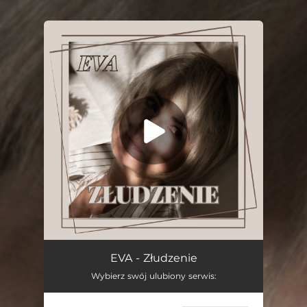
.
You're all set!
Złudzenie
04:15
EVA - Złudzenie
Wybierz swój ulubiony serwis: