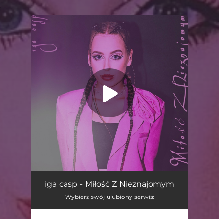
.
You're all set!
Miłość Z Nieznajomym
02:56
iga casp - Miłość Z Nieznajomym
Wybierz swój ulubiony serwis: