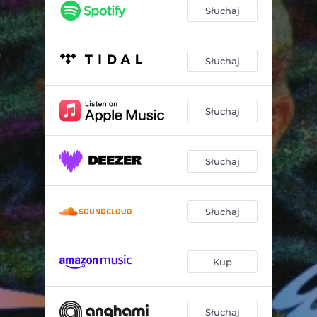
Lubelska Granat
02:46
Słuchaj
Skit Szpital
01:02
Odkryty w Mieście Krzyk
02:40
Słuchaj
Fifa 2002
02:26
Słuchaj
Ketilept Retard 300mg
02:24
Życie to Qtas
02:56
Słuchaj
Skit (Pora Wesoła)
00:29
Jesień
03:04
Słuchaj
Na Kasecie Puszczę Zoloft
02:46
Kup
Słuchaj