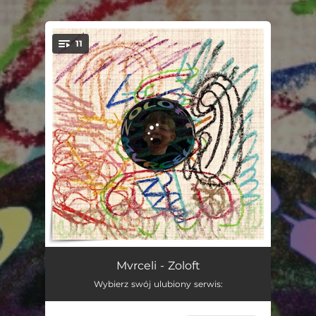
.
11
You're all set!
Haha Hyhy
02:36
Mvrceli - Zoloft
Wybierz swój ulubiony serwis:
Jak Tam Chłopie?
02:56