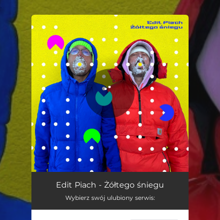
.
You're all set!
Żółtego śniegu
03:09
Edit Piach - Żółtego śniegu
Wybierz swój ulubiony serwis: